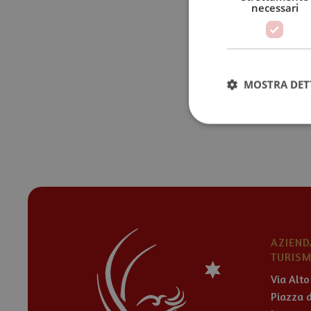
necessari
MOSTRA DET
AZIEND
TURIS
Via Alto
Piazza d