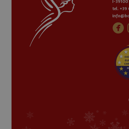
I-39100
tel.
+39
info@bo