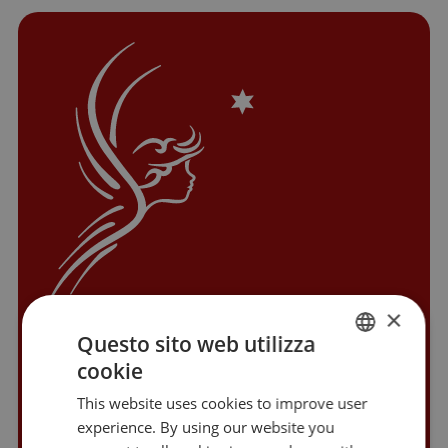
×
Questo sito web utilizza
AZIENDA DI SOGGIORNO E TURISMO
cookie
ITALIAN
Via Alto Adige, 60
This website uses cookies to improve user
Piazza del Grano, 11
GERMAN
experience. By using our website you
I-39100 Bolzano (BZ)