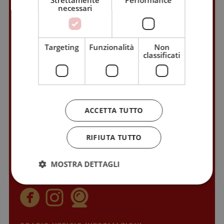
necessari
Targeting
Funzionalità
Non
classificati
AZIENDA DI SOGGIORNO E TURISMO
ACCETTA TUTTO
Via Alto Adige, 60
RIFIUTA TUTTO
Piazza del Grano, 11
I-39100 Bolzano (BZ)
tel.
+39 0471 307000
MOSTRA DETTAGLI
info@bolzano-bozen.it