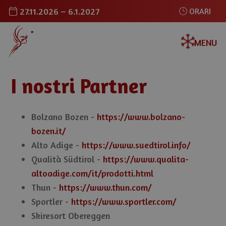
27.11.2026 – 6.1.2027
ORARI
MENU
I nostri Partner
Bolzano Bozen -
https://www.bolzano-
bozen.it/
Alto Adige -
https://www.suedtirol.info/
Qualità Südtirol -
https://www.qualita-
altoadige.com/it/prodotti.html
Thun -
https://www.thun.com/
Sportler -
https://www.sportler.com/
Skiresort Obereggen