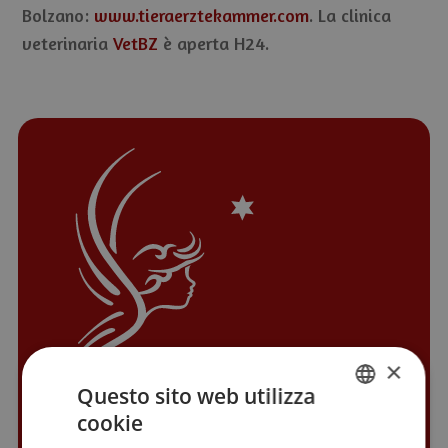
Bolzano:
www.tieraerztekammer.com
. La clinica
veterinaria
VetBZ
è aperta H24.
×
Questo sito web utilizza
cookie
ITALIAN