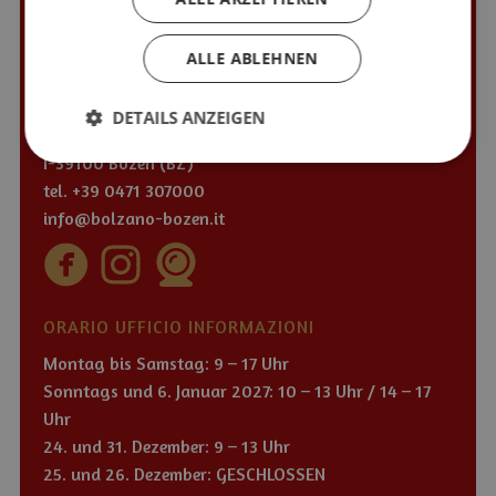
AUSSTELLER INFORMATION
ALLE ABLEHNEN
VERKEHRSAMT DER STADT BOZEN
Südtiroler Straße, 60
DETAILS ANZEIGEN
Kornplatz, 11
I-39100 Bozen (BZ)
tel.
+39 0471 307000
info@bolzano-bozen.it
ORARIO UFFICIO INFORMAZIONI
Montag bis Samstag: 9 – 17 Uhr
Sonntags und 6. Januar 2027: 10 – 13 Uhr / 14 – 17
Uhr
24. und 31. Dezember: 9 – 13 Uhr
25. und 26. Dezember: GESCHLOSSEN