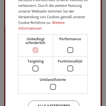
verbessern. Durch die weitere Nutzung
unserer Webseite stimmen Sie der
ÖFFNUNGSZEITEN
Verwendung von Cookies gemäß unserer
INFOPOINT KORNPLATZ 11
Cookie-Richtlinie zu.
Weitere
An allen Tagen (Mo – So): 10 – 18 Uhr
Informationen
24. und 31. Dezember: 10 – 14
25. Dezember: GESCHLOSSEN
Unbedingt
Performance
erforderlich
1. Januar: 12 – 18 Uhr
MEDIA
GALERIE
Targeting
Funktionalität
WETTER
WEBCAM
Unklassifizierte
PRESS
PARTNER
DOWNLOAD
ALLE AKZEPTIEREN