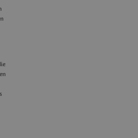
n
en
die
nen
s