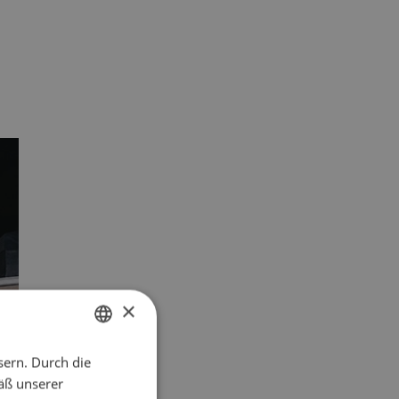
×
sern. Durch die
ITALIAN
äß unserer
GERMAN